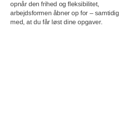
opnår den frihed og fleksibilitet,
arbejdsformen åbner op for – samtidig
med, at du får løst dine opgaver.
Uanset om du arbejder remote på fuld tid
eller bare et par dage om ugen, og
uanset om du er selvstændig eller ansat i
en virksomhed, kan du få glæde af at
læse med her.
Når vi arbejder remote…
… er målet i min optik ikke at arbejde,
som når vi sidder på en kontorplads i en