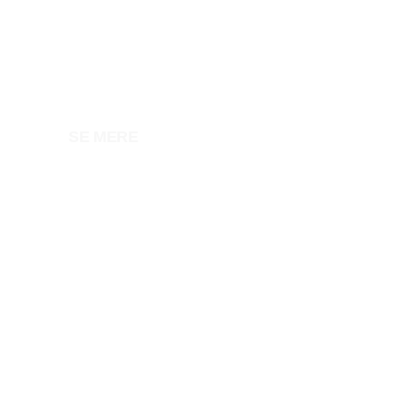
FREEBIE-IDE
Den idé som får din målgruppe
af stolen af begejstring?
SE MERE